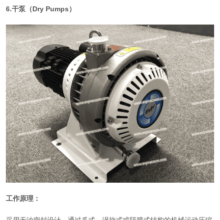
6.干泵（Dry Pumps）
工作原理：
采用无油密封设计，通过爪式、涡旋式或隔膜式结构的机械运动压缩