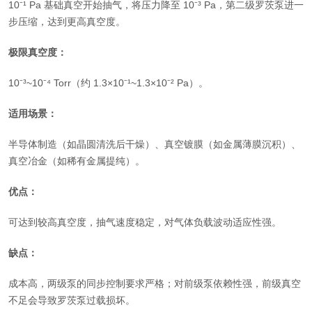
10⁻¹ Pa 基础真空开始抽气，将压力降至 10⁻³ Pa，第二级罗茨泵进一
步压缩，达到更高真空度。
极限真空度：
10⁻³~10⁻⁴ Torr（约 1.3×10⁻¹~1.3×10⁻² Pa）。
适用场景：
半导体制造（如晶圆清洗后干燥）、真空镀膜（如金属薄膜沉积）、
真空冶金（如稀有金属提纯）。
优点：
可达到较高真空度，抽气速度稳定，对气体负载波动适应性强。
缺点：
成本高，两级泵的同步控制要求严格；对前级泵依赖性强，前级真空
不足会导致罗茨泵过载损坏。