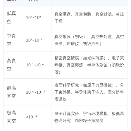
低真
真空吸盘、真空包装、真空过滤、冷冻
10⁵~10²
干燥
空
中真
真空镀膜（初级）、真空热处理、真空
10²~10⁻¹
浸渍、质谱仪（初级抽气）
空
精密真空镀膜（如光学薄膜）、电子束
高真
10⁻¹~10⁻⁶
焊接、真空熔炼、半导体刻蚀（初级阶
空
段）
表面科学研究（如原子力显微镜）、分
超高
10⁻⁶~10⁻¹⁰
子束外延、半导体离子注入、高分辨率
真空
质谱仪
极高
量子计算实验、宇宙环境模拟、极低温
<10⁻¹⁰
物理研究、精密粒子探测器
真空