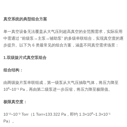
真空系统的典型组合方案
单一真空设备无法覆盖从大气压到超高真空的全范围需求，实际应用
中需通过 “前级泵→主泵→辅助泵” 的多级串联组合，实现真空度的逐
步提升。以下为 6 类最常见的组合方案，涵盖不同真空需求场景：
1.双级旋片式真空泵组合
组合结构：
由两级旋片泵串联组成，第一级泵从大气压抽取气体，将压力降至
10⁰~10⁻¹ Pa，再由第二级泵进一步压缩，将压力降至极限值。
极限真空度：
10⁻²~10⁻³ Torr（1 Torr=133.322 Pa，即约 1.3×10⁰~1.3×10⁻¹
Pa）。