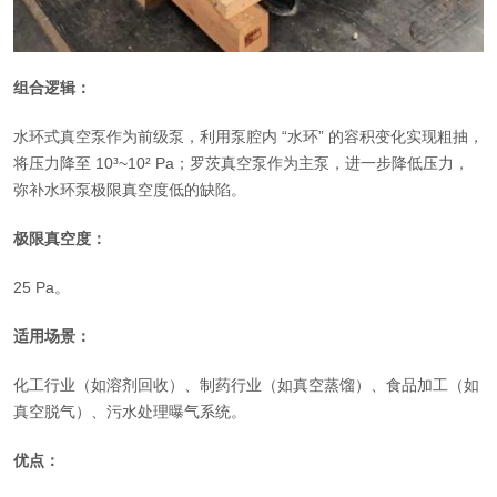
组合逻辑：
水环式真空泵作为前级泵，利用泵腔内 “水环” 的容积变化实现粗抽，
将压力降至 10³~10² Pa；罗茨真空泵作为主泵，进一步降低压力，
弥补水环泵极限真空度低的缺陷。
极限真空度：
25 Pa。
适用场景：
化工行业（如溶剂回收）、制药行业（如真空蒸馏）、食品加工（如
真空脱气）、污水处理曝气系统。
优点：