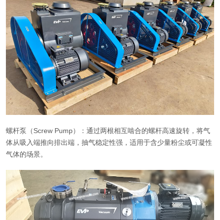
螺杆泵（Screw Pump）：通过两根相互啮合的螺杆高速旋转，将气
体从吸入端推向排出端，抽气稳定性强，适用于含少量粉尘或可凝性
气体的场景。