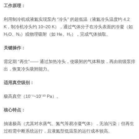
工作原理：
利用制冷机或液氦实现泵内 “冷头” 的超低温（液氦冷头温度约 4.2
K，制冷机冷头约 10~20 K），通过气体分子在冷头表面的冷凝（如
H₂O、N₂）或物理吸附（如 He、H₂），完成气体抽取。
关键操作：
需定期 “再生”—— 通过加热冷头，使吸附的气体释放，再由前级泵排
出，恢复冷头吸附能力。
适用真空级别：
极高真空（10⁻⁷~10⁻¹³ Pa）。
核心特点：
抽速极高（尤其对水蒸气、氮气等易冷凝气体），无油污染；但再生
过程需中断系统运行，且液氦型低温泵的运行成本较高。