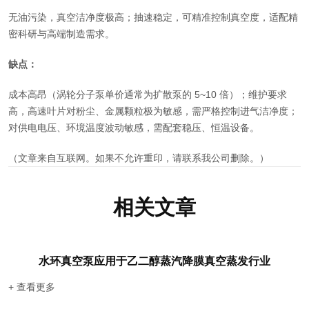
无油污染，真空洁净度极高；抽速稳定，可精准控制真空度，适配精
密科研与高端制造需求。
缺点：
成本高昂（涡轮分子泵单价通常为扩散泵的 5~10 倍）；维护要求
高，高速叶片对粉尘、金属颗粒极为敏感，需严格控制进气洁净度；
对供电电压、环境温度波动敏感，需配套稳压、恒温设备。
（文章来自互联网。如果不允许重印，请联系我公司删除。）
相关文章
水环真空泵应用于乙二醇蒸汽降膜真空蒸发行业
+ 查看更多