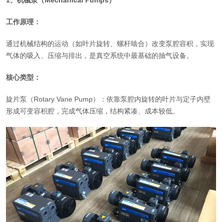
1、机械泵（Mechanical Pumps）
工作原理：
通过机械结构的运动（如叶片旋转、螺杆啮合）改变泵腔容积，实现
气体的吸入、压缩与排出，是真空系统中最基础的抽气设备。
核心类型：
旋片泵（Rotary Vane Pump）：依靠泵腔内旋转的叶片与定子内壁
形成可变容积腔，完成气体压缩，结构紧凑、成本较低。