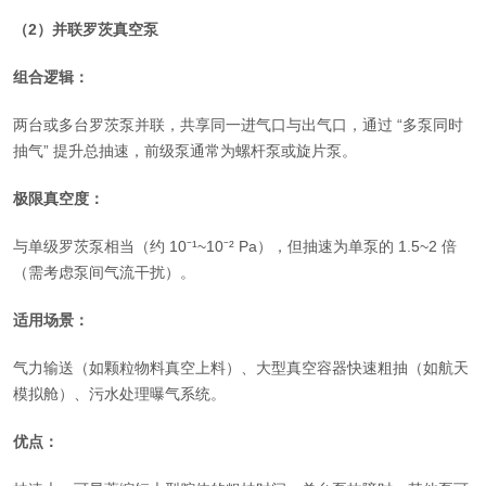
（2）并联罗茨真空泵
组合逻辑：
两台或多台罗茨泵并联，共享同一进气口与出气口，通过 “多泵同时
抽气” 提升总抽速，前级泵通常为螺杆泵或旋片泵。
极限真空度：
与单级罗茨泵相当（约 10⁻¹~10⁻² Pa），但抽速为单泵的 1.5~2 倍
（需考虑泵间气流干扰）。
适用场景：
气力输送（如颗粒物料真空上料）、大型真空容器快速粗抽（如航天
模拟舱）、污水处理曝气系统。
优点：