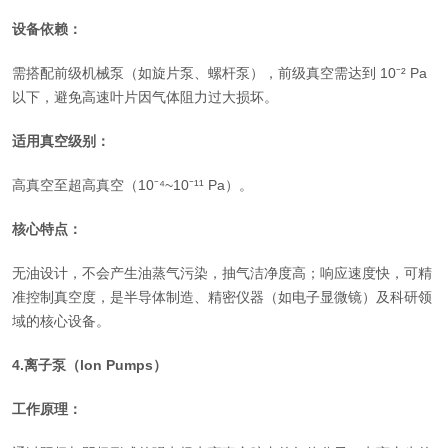
设备依赖：
需搭配前级机械泵（如旋片泵、螺杆泵），前级真空需达到 10⁻² Pa
以下，避免高速叶片因气体阻力过大损坏。
适用真空级别：
高真空至超高真空（10⁻⁴~10⁻¹¹ Pa）。
核心特点：
无油设计，不会产生油蒸气污染，抽气洁净度高；响应速度快，可精
准控制真空度，是半导体制造、精密仪器（如电子显微镜）及科研领
域的核心设备。
4.离子泵（lon Pumps）
工作原理：