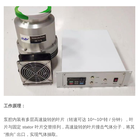
工作原理：
泵腔内装有多层高速旋转的叶片（转速可达 10⁴~10⁵转 / 分钟），叶
片与固定 stator 叶片交替排列，高速旋转的叶片撞击气体分子，将其
“推向” 出口，实现气体抽取。