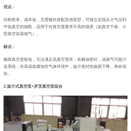
优点：
结构简单、成本低，无需额外搭配其他泵型，可独立实现从大气压到
中低真空的抽取，适用于对真空度要求不高的场景（如真空干燥、小
型真空容器抽气）。
缺点：
极限真空度较低，无法满足高真空需求；依赖油密封，油蒸气可能污
染系统；在高温或腐蚀性气体环境中，旋片密封性能易下降，寿命缩
短。
2.旋片式真空泵+罗茨真空泵组合