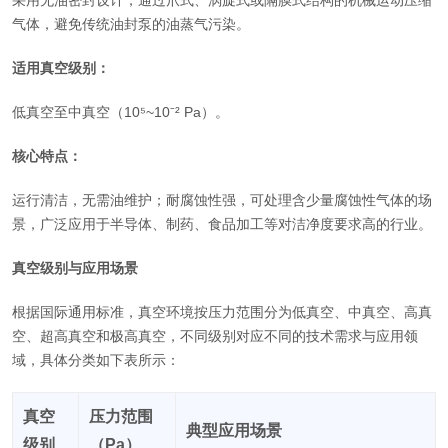
气体，避免传统油封泵的油蒸气污染。
适用真空级别：
低真空至中真空（10⁵~10⁻² Pa）。
核心特点：
运行清洁，无需油维护；耐腐蚀性强，可处理含少量腐蚀性气体的场
景，广泛应用于半导体、制药、食品加工等对洁净度要求高的行业。
真空级别与应用场景
根据国际通用标准，真空环境按压力范围分为低真空、中真空、高真
空、超高真空和极高真空，不同级别对应不同的技术需求与应用领
域，具体分类如下表所示：
真空
压力范围
典型应用场景
级别
（Pa）