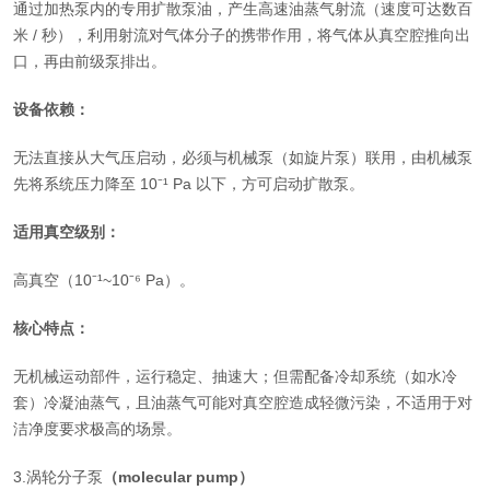
通过加热泵内的专用扩散泵油，产生高速油蒸气射流（速度可达数百
米 / 秒），利用射流对气体分子的携带作用，将气体从真空腔推向出
口，再由前级泵排出。
设备依赖：
无法直接从大气压启动，必须与机械泵（如旋片泵）联用，由机械泵
先将系统压力降至 10⁻¹ Pa 以下，方可启动扩散泵。
适用真空级别：
高真空（10⁻¹~10⁻⁶ Pa）。
核心特点：
无机械运动部件，运行稳定、抽速大；但需配备冷却系统（如水冷
套）冷凝油蒸气，且油蒸气可能对真空腔造成轻微污染，不适用于对
洁净度要求极高的场景。
3.涡轮分子泵
（molecular pump）