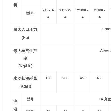
机
Y132S-
Y132M-
Y160L-
Y160L-
型号
4
4
4
4
1.3X
最大入口压力
(Pa)
About 
最大蒸汽生产
率
(kg/hr.)
150
200
450
450
水冷却消耗量
(kg/h)
型号
1# 真
润
滑