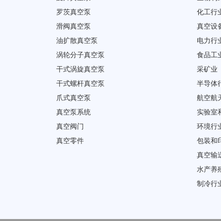
罗茨真空泵
化工行
滑阀真空泵
真空设
油扩散真空泵
电力行
涡轮分子真空泵
食品工
干式涡旋真空泵
采矿业
干式螺杆真空泵
半导体
爪式真空泵
航空航
真空泵系统
实验室
真空阀门
环境行
真空零件
包装和
真空输
水产养
制冷行