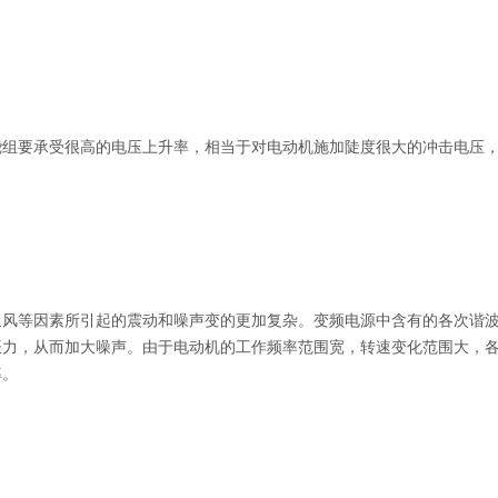
绕组要承受很高的电压上升率，相当于对电动机施加陡度很大的冲击电压
通风等因素所引起的震动和噪声变的更加复杂。变频电源中含有的各次谐
振力，从而加大噪声。由于电动机的工作频率范围宽，转速变化范围大，
率。