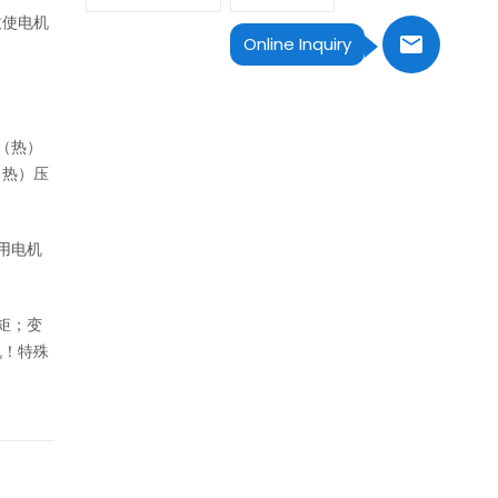
致使电机
Online Inquiry
（热）
（热）压
用电机
矩；变
机！特殊