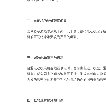
般要增加10%－20%。
二、电动机的绝缘强度问题
变频器载波频率从几千到十几千赫，使得电动机定子
机的匝间绝缘承受较为严重的考验。
三、谐波电磁噪声与震动
普通电动机采用变频器供电时，会使由电磁、机械、
机电磁部分固有空间谐波相互干涉，形成各种电磁激
力波的频率很难避开电动机的各结构件的固有振动频
四、低转速时的冷却问题