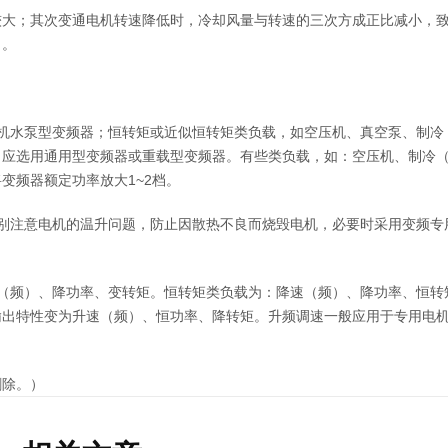
较大；其次变通电机转速降低时，冷却风量与转速的三次方成正比减小，
出。
机水泵型变频器；恒转矩或近似恒转矩类负载，如空压机、
真空泵
、制冷
，应选用通用型变频器或重载型变频器。有些类负载，如：空压机、制冷
变频器额定功率放大1~2档。
别注意电机的温升问题，防止因散热不良而烧毁电机，必要时采用变频专
（频）、降功率、变转矩。恒转矩类负载为：降速（频）、降功率、恒转
输出特性变为升速（频）、恒功率、降转矩。升频调速一般应用于专用电
删除。）