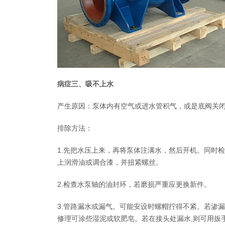
病症三、吸不上水
产生原因：泵体内有空气或进水管积气，或是底阀关
排除方法：
1.先把水压上来，再将泵体注满水，然后开机。同时
上润滑油或调合漆，并扭紧螺丝。
2.检查水泵轴的油封环，若磨损严重应更换新件。
3.管路漏水或漏气。可能安设时螺帽拧得不紧。若渗
修理可涂些湿泥或软肥皂。若在接头处漏水,则可用扳