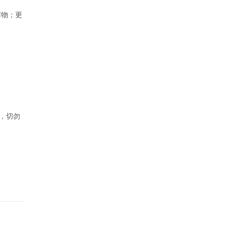
塞物；更
，切勿