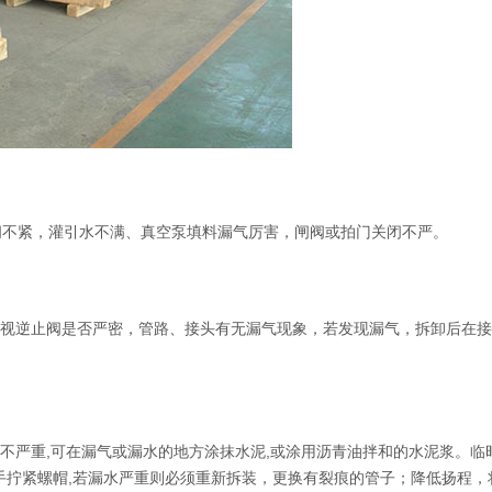
闭不紧，灌引水不满、真空泵填料漏气厉害，闸阀或拍门关闭不严。
检视逆止阀是否严密，管路、接头有无漏气现象，若发现漏气，拆卸后在
漏不严重,可在漏气或漏水的地方涂抹水泥,或涂用沥青油拌和的水泥浆。临
手拧紧螺帽,若漏水严重则必须重新拆装，更换有裂痕的管子；降低扬程，