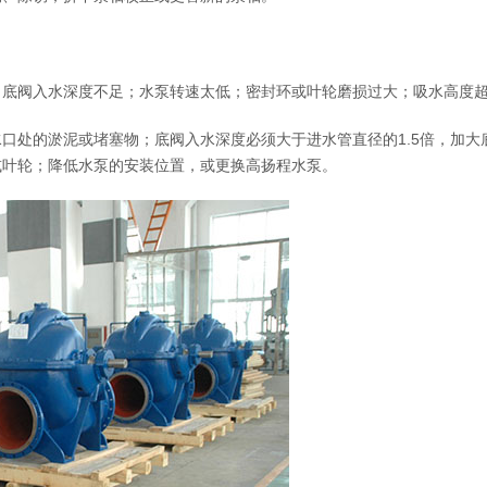
；底阀入水深度不足；水泵转速太低；密封环或叶轮磨损过大；吸水高度
口处的淤泥或堵塞物；底阀入水深度必须大于进水管直径的1.5倍，加大
或叶轮；降低水泵的安装位置，或更换高扬程水泵。