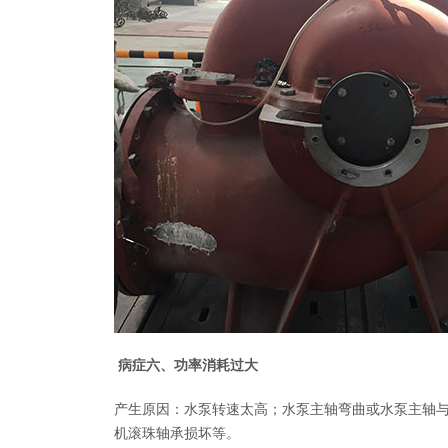
病症六、功率消耗过大
产生原因：水泵转速太高；水泵主轴弯曲或水泵主轴
机滚珠轴承损坏等。