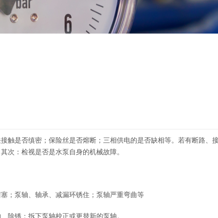
关接触是否缜密；保险丝是否熔断；三相供电的是否缺相等。若有断路、
。其次：检视是否是水泵自身的机械故障。
堵塞；泵轴、轴承、减漏环锈住；泵轴严重弯曲等
物、除锈；拆下泵轴校正或更替新的泵轴。