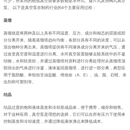
可少，所采用的粗低真空设备多数都是水环式、旋片式及滑阀式真空
泵。 以下是真空泵在制药行业的4个主要应用过程：
蒸馏
蒸馏就是将两种及以上具有不同温度、压力、成分和相态的层面或部
分分离开来。随着蒸馏塔趋向均衡，各部分具有不同的浓度，可以从
混合物种分离出来。蒸馏塔提供将不同液体成分分离开来的气压，通
过改变真空度和温度进行分离。水环真空装置能够去除系统中的不凝
结物，水和轻质烃，并通过蒸馏塔对原料进行分离处理对从蒸馏塔顶
部排出的气体进行冷凝，液体返回蒸馏塔，进行进一部分离，典型应
用于脂肪酸、单组份甘油盐酸、维他命（A、E）、油、脂、石蜡、杀
虫剂和可塑剂等。
结晶
结晶过度的饱和液体蒸发和冷却形成晶体，便于携带，储存和销售。
对于这种应用，真空泵是理想的选择，它们可以在所有压力下使用来
控制蒸发和冷却速度，并通过降低液体沸点来降低成本。