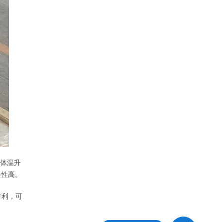
气体温升
全性高。
有利，可