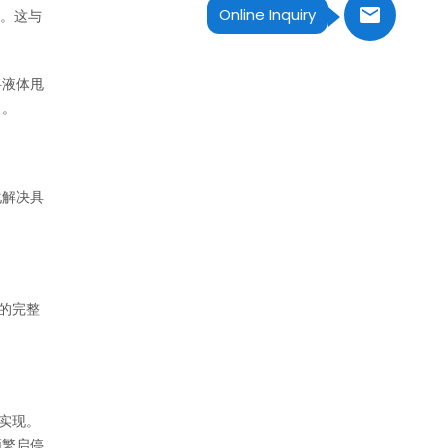
Online Inquiry
动。这与
将液体甩
出。
化解决具
”的完整
实现。
频繁启停