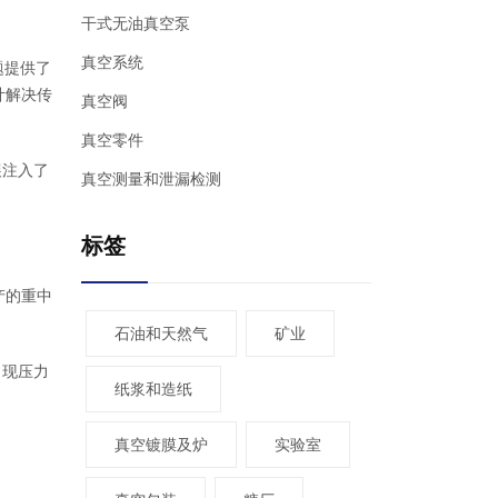
干式无油真空泵
真空系统
题提供了
计解决传
真空阀
真空零件
展注入了
真空测量和泄漏检测
标签
产的重中
石油和天然气
矿业
出现压力
纸浆和造纸
真空镀膜及炉
实验室