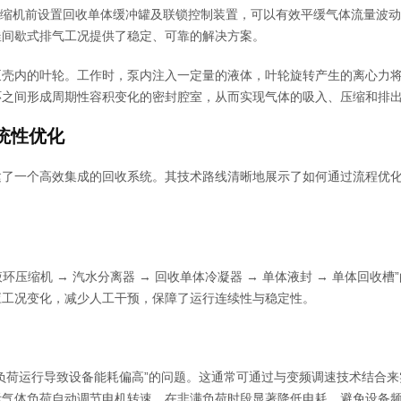
压缩机前设置回收单体缓冲罐及联锁控制装置，可以有效平缓气体流量波
釜间歇式排气工况提供了稳定、可靠的解决方案。
泵壳内的叶轮。工作时，泵内注入一定量的液体，叶轮旋转产生的离心力
环之间形成周期性容积变化的密封腔室，从而实现气体的吸入、压缩和排
统性优化
建了一个高效集成的回收系统。其技术路线清晰地展示了如何通过流程优
液环压缩机 → 汽水分离器 → 回收单体冷凝器 → 单体液封 → 单体回收槽
应工况变化，减少人工干预，保障了运行连续性与稳定性。
负荷运行导致设备能耗偏高”的问题。这通常可通过与变频调速技术结合来
际气体负荷自动调节电机转速，在非满负荷时段显著降低电耗，避免设备