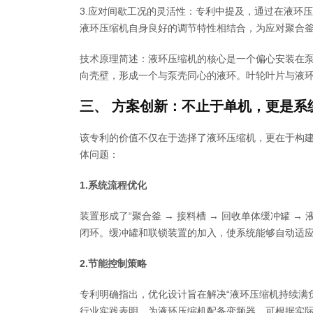
3.应对间歇工况的灵活性：专利中提及，通过在液环
液环压缩机自身良好的调节特性相结合，为应对聚合
技术原理简述：液环压缩机的核心是一个偏心安装在
向壳壁，形成一个与泵壳同心的液环。叶轮叶片与液
三、 方案创新：不止于单机，更是系
该专利的价值不仅在于选择了液环压缩机，更在于构
体问题：
1.系统流程优化
装置形成了“聚合釜 → 接料槽 → 回收单体缓冲罐 → 
闭环。缓冲罐和联锁装置的加入，使系统能够自动适
2.节能控制策略
专利明确指出，优化设计旨在解决“液环压缩机持续满
行业实践表明，为液环压缩机配备变频器，可根据实