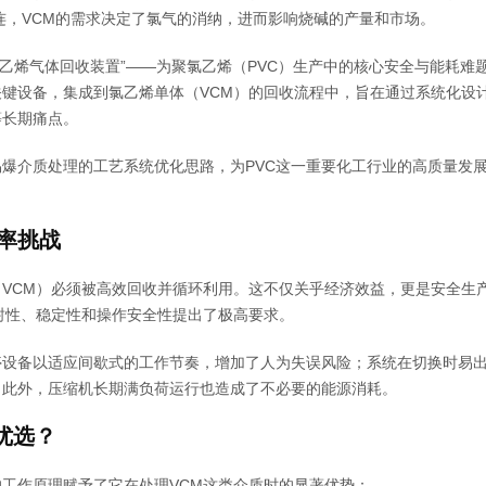
密相连，VCM的需求决定了氯气的消纳，进而影响烧碱的产量和市场。
“氯乙烯气体回收装置”——为聚氯乙烯（PVC）生产中的核心安全与能耗难
键设备，集成到氯乙烯单体（VCM）的回收流程中，旨在通过系统化设
等长期痛点。
爆介质处理的工艺系统优化思路，为PVC这一重要化工行业的高质量发
效率挑战
（VCM）必须被高效回收并循环利用。这不仅关乎经济效益，更是安全生
封性、稳定性和操作安全性提出了极高要求。
停设备以适应间歇式的工作节奏，增加了人为失误风险；系统在切换时易
；此外，压缩机长期满负荷运行也造成了不必要的能源消耗。
优选？
工作原理赋予了它在处理VCM这类介质时的显著优势：