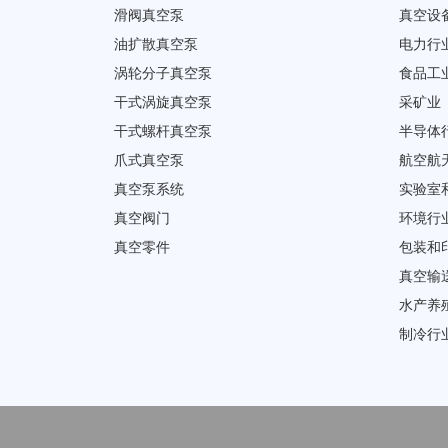
滑阀真空泵
真空设
油扩散真空泵
电力行
涡轮分子真空泵
食品工
干式涡旋真空泵
采矿业
干式螺杆真空泵
半导体
爪式真空泵
航空航
真空泵系统
实验室
真空阀门
环境行
真空零件
包装和
真空输
水产养
制冷行