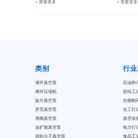
+ 查看更多
+ 查看更多
类别
行业
液环真空泵
石油和
液环压缩机
造纸工
旋片真空泵
生物制
罗茨真空泵
化工行
滑阀真空泵
真空设
油扩散真空泵
电力行
涡轮分子真空泵
食品工