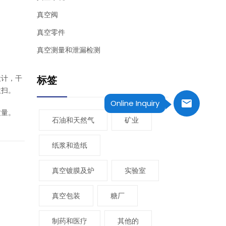
真空阀
真空零件
真空测量和泄漏检测
设计，干
标签
吹扫。
Online Inquiry
质量。
石油和天然气
矿业
纸浆和造纸
真空镀膜及炉
实验室
真空包装
糖厂
制药和医疗
其他的