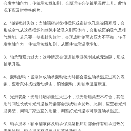
会发生轴向力，使轴承负载加剧，长期运转会使轴承温度上升。此情
况下应及时替换阀片。
2、轴端密封失效：当轴端密封盘根损坏或密封水孔道被阻塞后，会
形成空气从这些损坏的缝隙中被吸入到泵体内，会形成泵的吸气及排
气性能。若只要一侧密封失效时，会形成叶轮两边压力不平衡，转子
发生轴向力，使轴承负载加剧，从而使轴承温度增加。
3、轴承预紧力过大：这种情况会促进轴承游隙削减或无游隙，形成
轴承升温。
4、轰动影响：当泵体或轴承轰动较大时都会发生轴承温度过高的表
象，查看泵体找出轰动缘由，消除轰动，则轴承温度康复。
5、光滑表象：光滑脂增加量过大过小，或光滑脂类型不符合，其使
用时间过长或许光滑脂被污染都会形成轴承发热。此刻，应查看光滑
脂类型，问询厂家适宜的用量，调整好光滑脂即可康复轴承温度。
6、轴承损坏：轴承翻滚体及轴承保持架损坏后都会伴有轴承过热的
表象呈现。轴承损坏有必要及时替换新轴承。