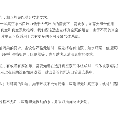
合，相互补充以满足技术要求。
在一些真空泵出口压力低于大气压力的情况下，需要泵，泵需要组合使用
的真空和真空系统推荐。我们应该适当选择真空泵的组合，由于不同的真
转叶片单元不应适用于含有更多的不可冷凝气体系统。
油污染的要求。当设备严格无油时，应选择各种油泵，如水环泵，低温泵
如冷阱和油挡板井，阻尼器等，也可以满足清洁真空的要求。
粒，有或没有腐蚀等。需要知道在选择真空泵气体组成时，气体被泵送以
应考虑在辅助设备如冷凝器，过滤器等的泵入口管道安装中。
灰）对环境的影响。如果环境不允许污染，应选择无油真空泵，或将油蒸
过程不允许，应选择无振动的泵，并采取措施防止振动。