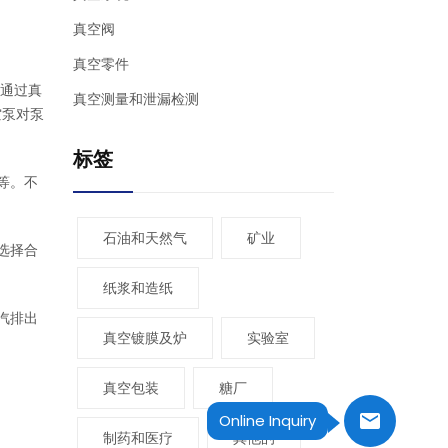
真空阀
真空零件
。通过真
真空测量和泄漏检测
空泵对泵
标签
等。不
石油和天然气
矿业
选择合
纸浆和造纸
汽排出
真空镀膜及炉
实验室
真空包装
糖厂
Online Inquiry
制药和医疗
其他的