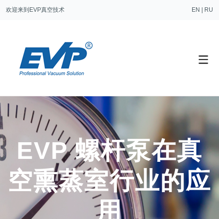
欢迎来到EVP真空技术
EN
|
RU
EVP 螺杆泵在真
空熏蒸室行业的应
用