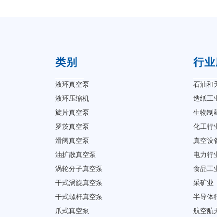
类别
行业
液环真空泵
石油和
液环压缩机
造纸工
旋片真空泵
生物制
罗茨真空泵
化工行
滑阀真空泵
真空设
油扩散真空泵
电力行
涡轮分子真空泵
食品工
干式涡旋真空泵
采矿业
干式螺杆真空泵
半导体
爪式真空泵
航空航