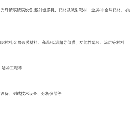
光纤镀膜镀膜设备,溅射镀膜机、靶材及溅射靶材、金属/非金属靶材、加
镀膜材料,金属镀膜材料、高温/低温超导薄膜、功能性薄膜、涂层等材料
，洁净工程等
术设备、测试技术设备、分析仪器等